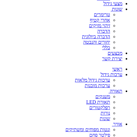
מצעי גידול
שונות
טרימרים
אחרי קטיף
זיהוי מזיקים
הדברה
הדברה ביולוגית
יחורים והנבטה
כללי
מבצעים
יצירת קשר
ראשי
ערכות גידול
ערכות גידול מלאות
ערכות מובנות
תאורה
משנקים
תאורת LED
רפלקטורים
נורות
שונות
אוויר
ונטות מפוחים ומשתיקים
פילטר פחם