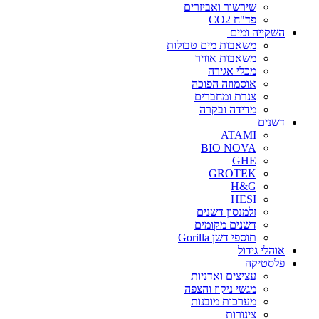
שירשור ואביזרים
פד"ח CO2
השקייה ומים
משאבות מים טבולות
משאבות אוויר
מכלי אגירה
אוסמוזה הפוכה
צנרת ומחברים
מדידה ובקרה
דשנים
ATAMI
BIO NOVA
GHE
GROTEK
H&G
HESI
זלמנסון דשנים
דשנים מקומים
תוספי דשן Gorilla
אוהלי גידול
פלסטיקה
עציצים ואדניות
מגשי ניקוז והצפה
מערכות מובנות
צינורות