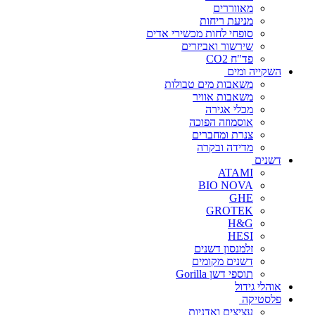
מאווררים
מניעת ריחות
סופחי לחות מכשירי אדים
שירשור ואביזרים
פד"ח CO2
השקייה ומים
משאבות מים טבולות
משאבות אוויר
מכלי אגירה
אוסמוזה הפוכה
צנרת ומחברים
מדידה ובקרה
דשנים
ATAMI
BIO NOVA
GHE
GROTEK
H&G
HESI
זלמנסון דשנים
דשנים מקומים
תוספי דשן Gorilla
אוהלי גידול
פלסטיקה
עציצים ואדניות