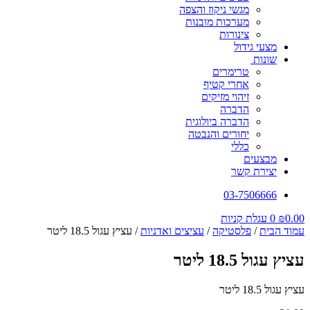
מגשי ניקוז והצפה
מערכות מובנות
צינורות
מצעי גידול
שונות
טרימרים
אחרי קטיף
זיהוי מזיקים
הדברה
הדברה ביולוגית
יחורים והנבטה
כללי
מבצעים
יצירת קשר
03-7506666
0.00
₪
0
עגלת קניות
עמוד הבית
/
פלסטיקה
/
עציצים ואדניות
/ עציץ עגול 18.5 ליטר
עציץ עגול 18.5 ליטר
עציץ עגול 18.5 ליטר