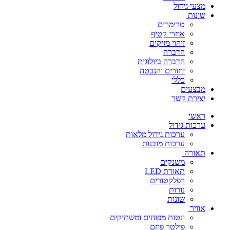
מצעי גידול
שונות
טרימרים
אחרי קטיף
זיהוי מזיקים
הדברה
הדברה ביולוגית
יחורים והנבטה
כללי
מבצעים
יצירת קשר
ראשי
ערכות גידול
ערכות גידול מלאות
ערכות מובנות
תאורה
משנקים
תאורת LED
רפלקטורים
נורות
שונות
אוויר
ונטות מפוחים ומשתיקים
פילטר פחם