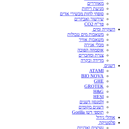
מאווררים
מניעת ריחות
סופחי לחות מכשירי אדים
שירשור ואביזרים
פד"ח CO2
השקייה ומים
משאבות מים טבולות
משאבות אוויר
מכלי אגירה
אוסמוזה הפוכה
צנרת ומחברים
מדידה ובקרה
דשנים
ATAMI
BIO NOVA
GHE
GROTEK
H&G
HESI
זלמנסון דשנים
דשנים מקומים
תוספי דשן Gorilla
אוהלי גידול
פלסטיקה
עציצים ואדניות