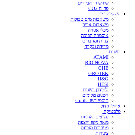
שירשור ואביזרים
פד"ח CO2
השקייה ומים
משאבות מים טבולות
משאבות אוויר
מכלי אגירה
אוסמוזה הפוכה
צנרת ומחברים
מדידה ובקרה
דשנים
ATAMI
BIO NOVA
GHE
GROTEK
H&G
HESI
זלמנסון דשנים
דשנים מקומים
תוספי דשן Gorilla
אוהלי גידול
פלסטיקה
עציצים ואדניות
מגשי ניקוז והצפה
מערכות מובנות
צינורות