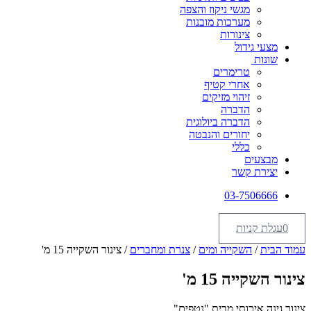
מגשי ניקוז והצפה
מערכות מובנות
צינורות
מצעי גידול
שונות
טרימרים
אחרי קטיף
זיהוי מזיקים
הדברה
הדברה ביולוגית
יחורים והנבטה
כללי
מבצעים
יצירת קשר
03-7506666
0
עגלת קניות
עמוד הבית
/
השקייה ומים
/
צנרת ומחברים
/ צינור השקייה 15 מ'
צינור השקייה 15 מ'
צינור גינה איכותי מבית "נטפים".