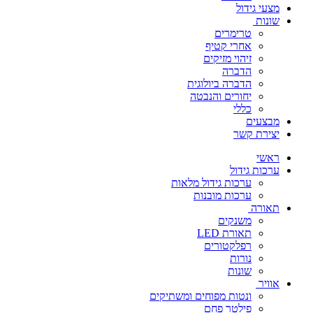
מצעי גידול
שונות
טרימרים
אחרי קטיף
זיהוי מזיקים
הדברה
הדברה ביולוגית
יחורים והנבטה
כללי
מבצעים
יצירת קשר
ראשי
ערכות גידול
ערכות גידול מלאות
ערכות מובנות
תאורה
משנקים
תאורת LED
רפלקטורים
נורות
שונות
אוויר
ונטות מפוחים ומשתיקים
פילטר פחם