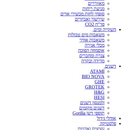
מאווררים
מניעת ריחות
סופחי לחות מכשירי אדים
שירשור ואביזרים
פד"ח CO2
השקייה ומים
משאבות מים טבולות
משאבות אוויר
מכלי אגירה
אוסמוזה הפוכה
צנרת ומחברים
מדידה ובקרה
דשנים
ATAMI
BIO NOVA
GHE
GROTEK
H&G
HESI
זלמנסון דשנים
דשנים מקומים
תוספי דשן Gorilla
אוהלי גידול
פלסטיקה
עציצים ואדניות