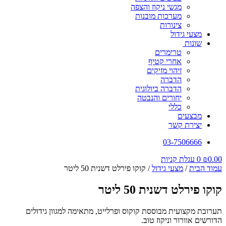
מגשי ניקוז והצפה
מערכות מובנות
צינורות
מצעי גידול
שונות
טרימרים
אחרי קטיף
זיהוי מזיקים
הדברה
הדברה ביולוגית
יחורים והנבטה
כללי
מבצעים
יצירת קשר
03-7506666
0.00
₪
0
עגלת קניות
עמוד הבית
/
מצעי גידול
/ קוקו פירלט דשנית 50 ליטר
קוקו פירלט דשנית 50 ליטר
תערובת מקצועית מבוססת קוקוס ופרלייט, מתאימה למגוון גידולים
הדורשים אוורור וניקוז טוב.