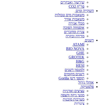
שירשור ואביזרים
פד"ח CO2
השקייה ומים
משאבות מים טבולות
משאבות אוויר
מכלי אגירה
אוסמוזה הפוכה
צנרת ומחברים
מדידה ובקרה
דשנים
ATAMI
BIO NOVA
GHE
GROTEK
H&G
HESI
זלמנסון דשנים
דשנים מקומים
תוספי דשן Gorilla
אוהלי גידול
פלסטיקה
עציצים ואדניות
מגשי ניקוז והצפה
מערכות מובנות
צינורות