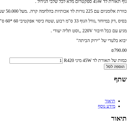
גוף תאורת לד 45W ספקטרום מלא לכל שלבי הגידול .
כוורת אלומניום עם 225 נורות לד אכותיות בהלחמה קרה. .מעל 50.000 שעות עבודה ללד.
בסיס ,דק במיוחד ,גודל הגוף 33 ס"מ רבוע ,שטח כיסוי אפקטיבי 60 *60 ס"מ .
מגיע עם כבל חיבור 220V ,,וסט תליה יעודי .
יבוא בלעדי של "ירוק הביתה"
₪
790.00
כמות של תאורת לד 45W מיני R420
הוספה לסל
שתף
תיאור
מידע נוסף
תיאור