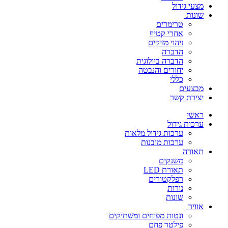
מצעי גידול
שונות
טרימרים
אחרי קטיף
זיהוי מזיקים
הדברה
הדברה ביולוגית
יחורים והנבטה
כללי
מבצעים
יצירת קשר
ראשי
ערכות גידול
ערכות גידול מלאות
ערכות מובנות
תאורה
משנקים
תאורת LED
רפלקטורים
נורות
שונות
אוויר
ונטות מפוחים ומשתיקים
פילטר פחם