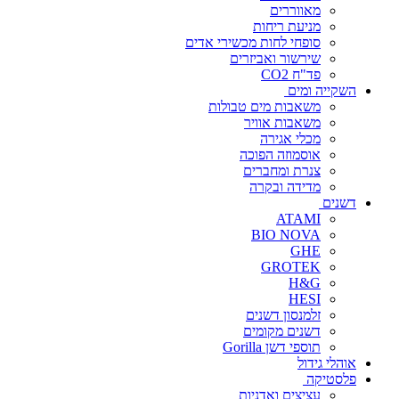
מאווררים
מניעת ריחות
סופחי לחות מכשירי אדים
שירשור ואביזרים
פד"ח CO2
השקייה ומים
משאבות מים טבולות
משאבות אוויר
מכלי אגירה
אוסמוזה הפוכה
צנרת ומחברים
מדידה ובקרה
דשנים
ATAMI
BIO NOVA
GHE
GROTEK
H&G
HESI
זלמנסון דשנים
דשנים מקומים
תוספי דשן Gorilla
אוהלי גידול
פלסטיקה
עציצים ואדניות