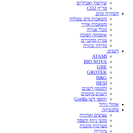
שירשור ואביזרים
פד"ח CO2
השקייה ומים
משאבות מים טבולות
משאבות אוויר
מכלי אגירה
אוסמוזה הפוכה
צנרת ומחברים
מדידה ובקרה
דשנים
ATAMI
BIO NOVA
GHE
GROTEK
H&G
HESI
זלמנסון דשנים
דשנים מקומים
תוספי דשן Gorilla
אוהלי גידול
פלסטיקה
עציצים ואדניות
מגשי ניקוז והצפה
מערכות מובנות
צינורות