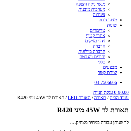
מגשי ניקוז והצפה
מערכות מובנות
צינורות
מצעי גידול
שונות
טרימרים
אחרי קטיף
זיהוי מזיקים
הדברה
הדברה ביולוגית
יחורים והנבטה
כללי
מבצעים
יצירת קשר
03-7506666
0.00
₪
0
עגלת קניות
עמוד הבית
/
תאורה
/
תאורת LED
/ תאורת לד 45W מיני R420
תאורת לד 45W מיני R420
לד שנותן עבודה במחיר מצחיק….