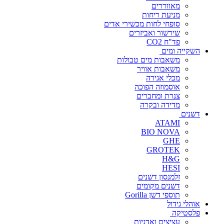
מאווררים
מניעת ריחות
סופחי לחות מכשירי אדים
שירשור ואביזרים
פד"ח CO2
השקייה ומים
משאבות מים טבולות
משאבות אוויר
מכלי אגירה
אוסמוזה הפוכה
צנרת ומחברים
מדידה ובקרה
דשנים
ATAMI
BIO NOVA
GHE
GROTEK
H&G
HESI
זלמנסון דשנים
דשנים מקומים
תוספי דשן Gorilla
אוהלי גידול
פלסטיקה
עציצים ואדניות