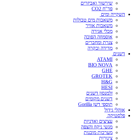
שירשור ואביזרים
פד"ח CO2
השקייה ומים
משאבות מים טבולות
משאבות אוויר
מכלי אגירה
אוסמוזה הפוכה
צנרת ומחברים
מדידה ובקרה
דשנים
ATAMI
BIO NOVA
GHE
GROTEK
H&G
HESI
זלמנסון דשנים
דשנים מקומים
תוספי דשן Gorilla
אוהלי גידול
פלסטיקה
עציצים ואדניות
מגשי ניקוז והצפה
מערכות מובנות
צינורות