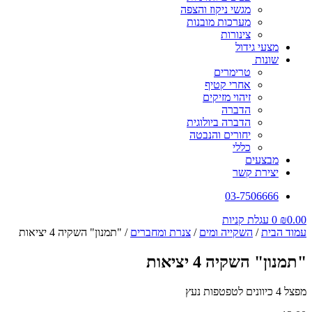
מגשי ניקוז והצפה
מערכות מובנות
צינורות
מצעי גידול
שונות
טרימרים
אחרי קטיף
זיהוי מזיקים
הדברה
הדברה ביולוגית
יחורים והנבטה
כללי
מבצעים
יצירת קשר
03-7506666
0.00
₪
0
עגלת קניות
עמוד הבית
/
השקייה ומים
/
צנרת ומחברים
/ "תמנון" השקיה 4 יציאות
"תמנון" השקיה 4 יציאות
מפצל 4 כיוונים לטפטפות נעץ