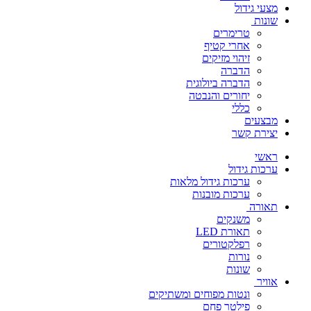
מצעי גידול
שונות
טרימרים
אחרי קטיף
זיהוי מזיקים
הדברה
הדברה ביולוגית
יחורים והנבטה
כללי
מבצעים
יצירת קשר
ראשי
ערכות גידול
ערכות גידול מלאות
ערכות מובנות
תאורה
משנקים
תאורת LED
רפלקטורים
נורות
שונות
אוויר
ונטות מפוחים ומשתיקים
פילטר פחם