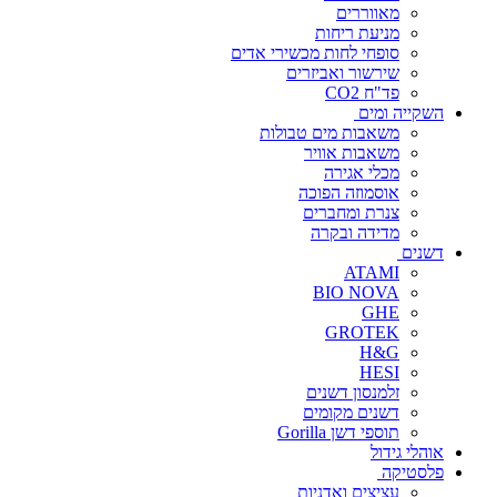
מאווררים
מניעת ריחות
סופחי לחות מכשירי אדים
שירשור ואביזרים
פד"ח CO2
השקייה ומים
משאבות מים טבולות
משאבות אוויר
מכלי אגירה
אוסמוזה הפוכה
צנרת ומחברים
מדידה ובקרה
דשנים
ATAMI
BIO NOVA
GHE
GROTEK
H&G
HESI
זלמנסון דשנים
דשנים מקומים
תוספי דשן Gorilla
אוהלי גידול
פלסטיקה
עציצים ואדניות