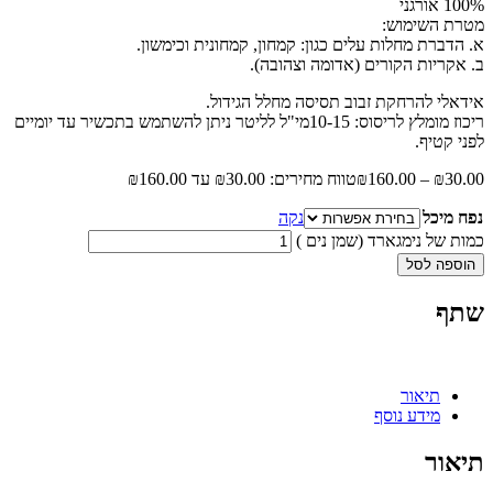
100% אורגני
מטרת השימוש:
א. הדברת מחלות עלים כגון: קמחון, קמחונית וכימשון.
ב. אקריות הקורים (אדומה וצהובה).
אידאלי להרחקת זבוב תסיסה מחלל הגידול.
ריכוז מומלץ לריסוס: 10-15מי"ל לליטר ניתן להשתמש בתכשיר עד יומיים
לפני קטיף.
30.00
₪
–
160.00
₪
טווח מחירים: ⁦₪30.00⁩ עד ⁦₪160.00⁩
נפח מיכל
נקה
כמות של נימגארד (שמן נים )
הוספה לסל
שתף
תיאור
מידע נוסף
תיאור