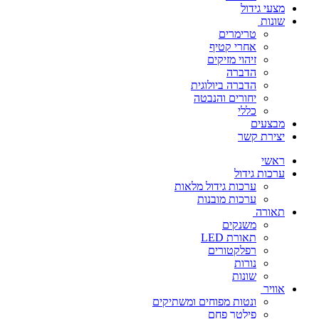
מצעי גידול
שונות
טרימרים
אחרי קטיף
זיהוי מזיקים
הדברה
הדברה ביולוגית
יחורים והנבטה
כללי
מבצעים
יצירת קשר
ראשי
ערכות גידול
ערכות גידול מלאות
ערכות מובנות
תאורה
משנקים
תאורת LED
רפלקטורים
נורות
שונות
אוויר
ונטות מפוחים ומשתיקים
פילטר פחם