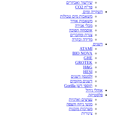
שירשור ואביזרים
פד"ח CO2
השקייה ומים
משאבות מים טבולות
משאבות אוויר
מכלי אגירה
אוסמוזה הפוכה
צנרת ומחברים
מדידה ובקרה
דשנים
ATAMI
BIO NOVA
GHE
GROTEK
H&G
HESI
זלמנסון דשנים
דשנים מקומים
תוספי דשן Gorilla
אוהלי גידול
פלסטיקה
עציצים ואדניות
מגשי ניקוז והצפה
מערכות מובנות
צינורות