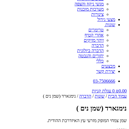
מגשי ניקוז והצפה
מערכות מובנות
צינורות
מצעי גידול
שונות
טרימרים
אחרי קטיף
זיהוי מזיקים
הדברה
הדברה ביולוגית
יחורים והנבטה
כללי
מבצעים
יצירת קשר
03-7506666
0.00
₪
0
עגלת קניות
עמוד הבית
/
שונות
/
הדברה
/ נימגארד (שמן נים )
נימגארד (שמן נים )
שמן צמחי המופק מזרעי עץ האיזדרכת ההודית.