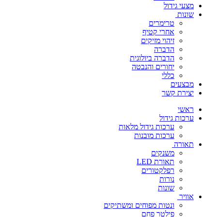
מצעי גידול
שונות
טרימרים
אחרי קטיף
זיהוי מזיקים
הדברה
הדברה ביולוגית
יחורים והנבטה
כללי
מבצעים
יצירת קשר
ראשי
ערכות גידול
ערכות גידול מלאות
ערכות מובנות
תאורה
משנקים
תאורת LED
רפלקטורים
נורות
שונות
אוויר
ונטות מפוחים ומשתיקים
פילטר פחם