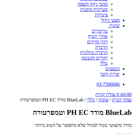
מגשי ניקוז והצפה
מערכות מובנות
צינורות
מצעי גידול
שונות
טרימרים
אחרי קטיף
זיהוי מזיקים
הדברה
הדברה ביולוגית
יחורים והנבטה
כללי
מבצעים
יצירת קשר
03-7506666
0.00
₪
0
עגלת קניות
עמוד הבית
/
שונות
/
כללי
/ BlueLab מודד PH EC וטמפרטורה
BlueLab מודד PH EC וטמפרטורה
מודד מקצועי טבול למגדל שלא מתפשר על הטוב ביותר