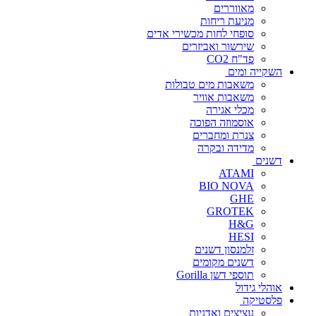
מאווררים
מניעת ריחות
סופחי לחות מכשירי אדים
שירשור ואביזרים
פד"ח CO2
השקייה ומים
משאבות מים טבולות
משאבות אוויר
מכלי אגירה
אוסמוזה הפוכה
צנרת ומחברים
מדידה ובקרה
דשנים
ATAMI
BIO NOVA
GHE
GROTEK
H&G
HESI
זלמנסון דשנים
דשנים מקומים
תוספי דשן Gorilla
אוהלי גידול
פלסטיקה
עציצים ואדניות