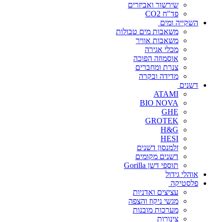
שירשור ואביזרים
פד"ח CO2
השקייה ומים
משאבות מים טבולות
משאבות אוויר
מכלי אגירה
אוסמוזה הפוכה
צנרת ומחברים
מדידה ובקרה
דשנים
ATAMI
BIO NOVA
GHE
GROTEK
H&G
HESI
זלמנסון דשנים
דשנים מקומים
תוספי דשן Gorilla
אוהלי גידול
פלסטיקה
עציצים ואדניות
מגשי ניקוז והצפה
מערכות מובנות
צינורות