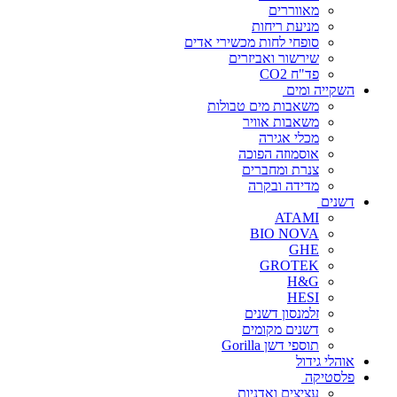
מאווררים
מניעת ריחות
סופחי לחות מכשירי אדים
שירשור ואביזרים
פד"ח CO2
השקייה ומים
משאבות מים טבולות
משאבות אוויר
מכלי אגירה
אוסמוזה הפוכה
צנרת ומחברים
מדידה ובקרה
דשנים
ATAMI
BIO NOVA
GHE
GROTEK
H&G
HESI
זלמנסון דשנים
דשנים מקומים
תוספי דשן Gorilla
אוהלי גידול
פלסטיקה
עציצים ואדניות