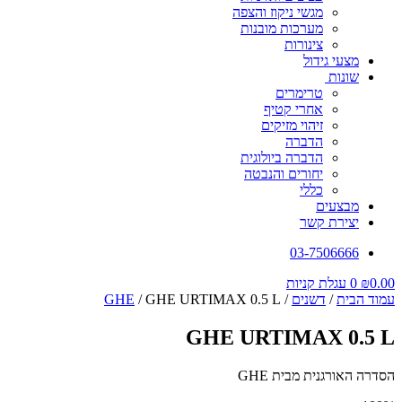
מגשי ניקוז והצפה
מערכות מובנות
צינורות
מצעי גידול
שונות
טרימרים
אחרי קטיף
זיהוי מזיקים
הדברה
הדברה ביולוגית
יחורים והנבטה
כללי
מבצעים
יצירת קשר
03-7506666
0.00
₪
0
עגלת קניות
עמוד הבית
/
דשנים
/
/ GHE URTIMAX 0.5 L
GHE
GHE URTIMAX 0.5 L
הסדרה האורגנית מבית GHE