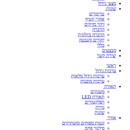
מצעי גידול
שונות
טרימרים
אחרי קטיף
זיהוי מזיקים
הדברה
הדברה ביולוגית
יחורים והנבטה
כללי
מבצעים
יצירת קשר
ראשי
ערכות גידול
ערכות גידול מלאות
ערכות מובנות
תאורה
משנקים
תאורת LED
רפלקטורים
נורות
שונות
אוויר
ונטות מפוחים ומשתיקים
פילטר פחם