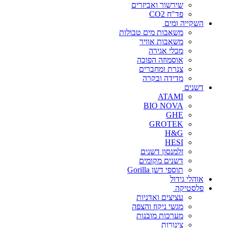
שירשור ואביזרים
פד"ח CO2
השקייה ומים
משאבות מים טבולות
משאבות אוויר
מכלי אגירה
אוסמוזה הפוכה
צנרת ומחברים
מדידה ובקרה
דשנים
ATAMI
BIO NOVA
GHE
GROTEK
H&G
HESI
זלמנסון דשנים
דשנים מקומים
תוספי דשן Gorilla
אוהלי גידול
פלסטיקה
עציצים ואדניות
מגשי ניקוז והצפה
מערכות מובנות
צינורות