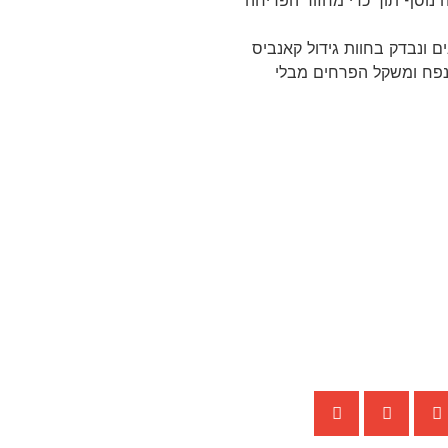
מחזור פריחה נוסף תוך כדי מחזור הפריחה
 ונבדק בחוות גידול קאנביס
יקה .הראה עד 30% תוספת בנפח ומשקל הפרחים מבלי