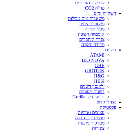
שירשור ואביזרים
פד"ח CO2
השקייה ומים
משאבות מים טבולות
משאבות אוויר
מכלי אגירה
אוסמוזה הפוכה
צנרת ומחברים
מדידה ובקרה
דשנים
ATAMI
BIO NOVA
GHE
GROTEK
H&G
HESI
זלמנסון דשנים
דשנים מקומים
תוספי דשן Gorilla
אוהלי גידול
פלסטיקה
עציצים ואדניות
מגשי ניקוז והצפה
מערכות מובנות
צינורות