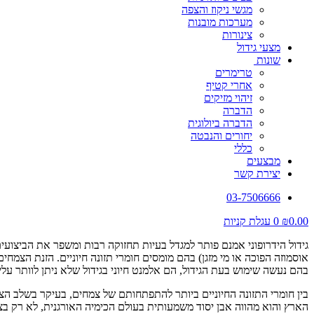
מגשי ניקוז והצפה
מערכות מובנות
צינורות
מצעי גידול
שונות
טרימרים
אחרי קטיף
זיהוי מזיקים
הדברה
הדברה ביולוגית
יחורים והנבטה
כללי
מבצעים
יצירת קשר
03-7506666
0.00
₪
0
עגלת קניות
גידול הידרופוני אמנם פותר למגדל בעיות תחזוקה רבות ומשפר את הביצוע
אוסמוזה הפוכה או מי מזגן) בהם מומסים חומרי תזונה חיוניים. הזנת הצמחי
בהם נעשה שימוש בעת הגידול, הם אלמנט חיוני בגידול שלא ניתן לוותר עליו