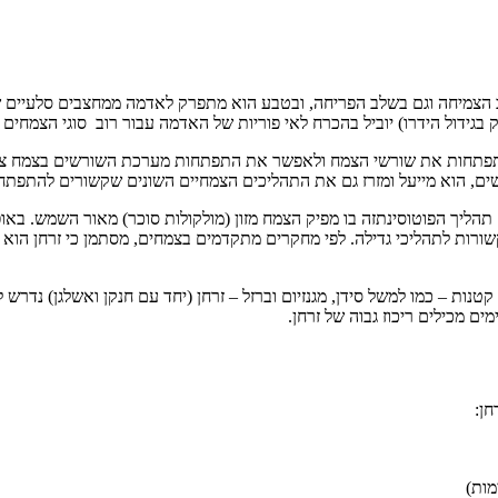
 הצמיחה וגם בשלב הפריחה, ובטבע הוא מתפרק לאדמה ממחצבים סלעיים שו
תק בגידול הידרו) יוביל בהכרח לאי פוריות של האדמה עבור רוב סוגי הצמחים
התפתחות את שורשי הצמח ולאפשר את התפתחות מערכת השורשים בצמח צעי
ים, הוא מייעל ומזרז גם את התהליכים הצמחיים השונים שקשורים להתפתחו
ם תהליך הפוטוסינתזה בו מפיק הצמח מזון (מולקולות סוכר) מאור השמש. בא
 שקשורות לתהליכי גדילה. לפי מחקרים מתקדמים בצמחים, מסתמן כי זרחן ה
ת – כמו למשל סידן, מגנזיום וברזל – זרחן (יחד עם חנקן ואשלגן) נדרש ל
מים מכילים ריכוז גבוה של זרחן.
חן:
מות)