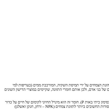
הזנת הצמחים על ידי תמיסת השקיה, המורכבת ממים (בעדיפות למי
 של בני אדם, ולכן אותם חומרי התזונה, שקיימים במוצרי הדישון השונים
בין חומרי התזונה החיוניים ביותר להתפתחותם של צמחים, בעיקר בשלב הצמיחה אך גם בעת שלב הפריחה, ניתן למנות חומר אחד הנקרא זרחן (מסומן בסימון כיתי באות P). חומר זה הוא מינרל החיוני לקימום של חיים על כדור
הארץ והוא מהווה אבן יסוד משמעותית בעולם הכימיה האורגנית, לא רק בצמחים אלא גם בבני אדם ובסוגים רבים של בעלי חיים. זרחן הוא אחד מ-3 היסודות החשובים ביותר לתזונת צמחים (NPK – זרחן, חנקן ואשלגן)