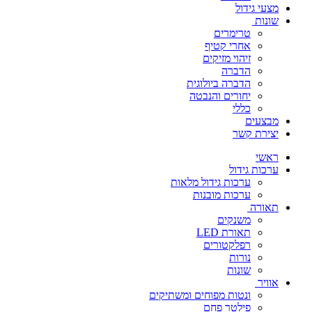
מצעי גידול
שונות
טרימרים
אחרי קטיף
זיהוי מזיקים
הדברה
הדברה ביולוגית
יחורים והנבטה
כללי
מבצעים
יצירת קשר
ראשי
ערכות גידול
ערכות גידול מלאות
ערכות מובנות
תאורה
משנקים
תאורת LED
רפלקטורים
נורות
שונות
אוויר
ונטות מפוחים ומשתיקים
פילטר פחם