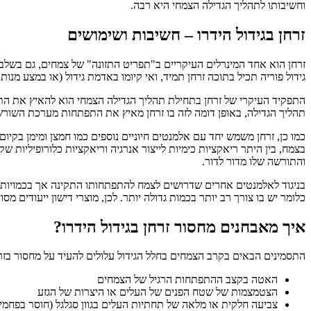
וחשיבותו לתהליך הגדילה הצמחי היא רבה.
זרחן בגידול הידרו – חשיבות ושימושים
זרחן הוא אחד המינרלים העיקריים ב"תפריט התזונה" של צמחים, גם בשלב
גידול פוריה תכיל בתוכה זרחן תמיד, ואי קיומו באדמת גידול (או במצע מנו
התפקיד העיקרי של זרחן בתחילת תהליך הגדילה הצמחי הוא להאיץ את 
תהליך הגדילה, באופן דומה לזה בו זרחן מאיץ את התפתחות מערכת השורש
כמו כן, זרחן משמש יחד עם אלמנטים חיוניים נוספים כמו חמצן ומימן בקיו
בצמח, בין היתר ריאקציות כימיות לייצור אנרגיה וריאקציות כלורופיליות
והתורשה שלו מדור לדור.
בניגוד לאלמנטים אחרים שדרושים לצמח להתפתחותו התקינה אך בכמויות קטנו
כלומר יש בו צורך רב יותר בכמות גדולה יותר. לכן, מוצרי דישון ייעודים מסוי
איך מאבחנים מחסור זרחן בגידול הידרו?
התסמינים הבאים בקרב הצמחים בחלל הגידול עלולים להעיד על מחסור בזר
האטה בקצב ההתפתחות הרגיל של הצמחים
הצטמצמות של שטח הפנים של העלים או היצרות של הגזע
צביעה חלקית או מלאה של תחתיות העלים בגוון סגלגל (חוסר בפחמי