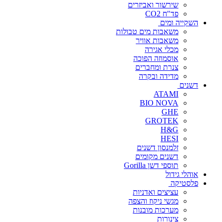
שירשור ואביזרים
פד"ח CO2
השקייה ומים
משאבות מים טבולות
משאבות אוויר
מכלי אגירה
אוסמוזה הפוכה
צנרת ומחברים
מדידה ובקרה
דשנים
ATAMI
BIO NOVA
GHE
GROTEK
H&G
HESI
זלמנסון דשנים
דשנים מקומים
תוספי דשן Gorilla
אוהלי גידול
פלסטיקה
עציצים ואדניות
מגשי ניקוז והצפה
מערכות מובנות
צינורות