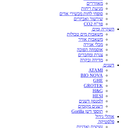
מאווררים
מניעת ריחות
סופחי לחות מכשירי אדים
שירשור ואביזרים
פד"ח CO2
השקייה ומים
משאבות מים טבולות
משאבות אוויר
מכלי אגירה
אוסמוזה הפוכה
צנרת ומחברים
מדידה ובקרה
דשנים
ATAMI
BIO NOVA
GHE
GROTEK
H&G
HESI
זלמנסון דשנים
דשנים מקומים
תוספי דשן Gorilla
אוהלי גידול
פלסטיקה
עציצים ואדניות