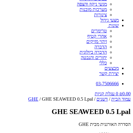
מגשי ניקוז והצפה
מערכות מובנות
צינורות
מצעי גידול
שונות
טרימרים
אחרי קטיף
זיהוי מזיקים
הדברה
הדברה ביולוגית
יחורים והנבטה
כללי
מבצעים
יצירת קשר
03-7506666
0.00
₪
0
עגלת קניות
עמוד הבית
/
דשנים
/
/ GHE SEAWEED 0.5 Lpal
GHE
GHE SEAWEED 0.5 Lpal
הסדרה האורגנית מבית GHE