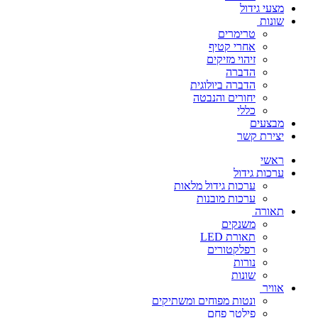
מצעי גידול
שונות
טרימרים
אחרי קטיף
זיהוי מזיקים
הדברה
הדברה ביולוגית
יחורים והנבטה
כללי
מבצעים
יצירת קשר
ראשי
ערכות גידול
ערכות גידול מלאות
ערכות מובנות
תאורה
משנקים
תאורת LED
רפלקטורים
נורות
שונות
אוויר
ונטות מפוחים ומשתיקים
פילטר פחם