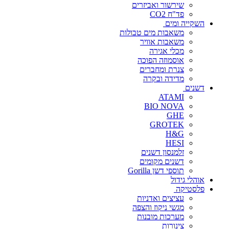
שירשור ואביזרים
פד"ח CO2
השקייה ומים
משאבות מים טבולות
משאבות אוויר
מכלי אגירה
אוסמוזה הפוכה
צנרת ומחברים
מדידה ובקרה
דשנים
ATAMI
BIO NOVA
GHE
GROTEK
H&G
HESI
זלמנסון דשנים
דשנים מקומים
תוספי דשן Gorilla
אוהלי גידול
פלסטיקה
עציצים ואדניות
מגשי ניקוז והצפה
מערכות מובנות
צינורות