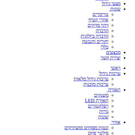
מצעי גידול
שונות
טרימרים
אחרי קטיף
זיהוי מזיקים
הדברה
הדברה ביולוגית
יחורים והנבטה
כללי
מבצעים
יצירת קשר
ראשי
ערכות גידול
ערכות גידול מלאות
ערכות מובנות
תאורה
משנקים
תאורת LED
רפלקטורים
נורות
שונות
אוויר
ונטות מפוחים ומשתיקים
פילטר פחם