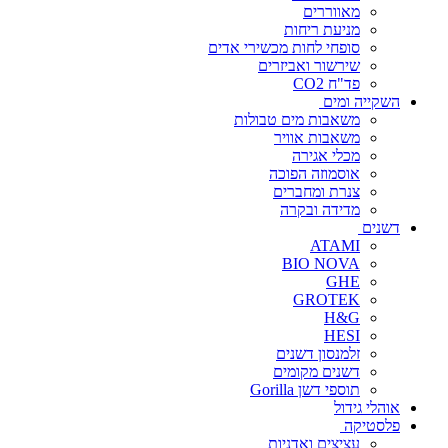
מאווררים
מניעת ריחות
סופחי לחות מכשירי אדים
שירשור ואביזרים
פד"ח CO2
השקייה ומים
משאבות מים טבולות
משאבות אוויר
מכלי אגירה
אוסמוזה הפוכה
צנרת ומחברים
מדידה ובקרה
דשנים
ATAMI
BIO NOVA
GHE
GROTEK
H&G
HESI
זלמנסון דשנים
דשנים מקומים
תוספי דשן Gorilla
אוהלי גידול
פלסטיקה
עציצים ואדניות